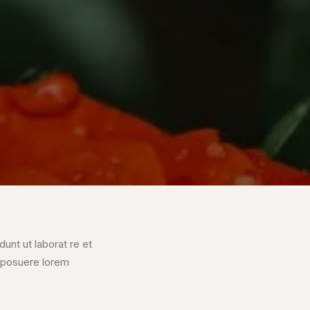
unt ut laborat re et
 posuere lorem