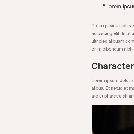
”Lorem ipsum
Proin gravida nibh ve
adipiscing elit. In 
ultricies aliquam con
enim bibendum nibh.
Characte
Lorem ipsum dolor si
aliqua. Et netus et 
ate ut pharetra sit 