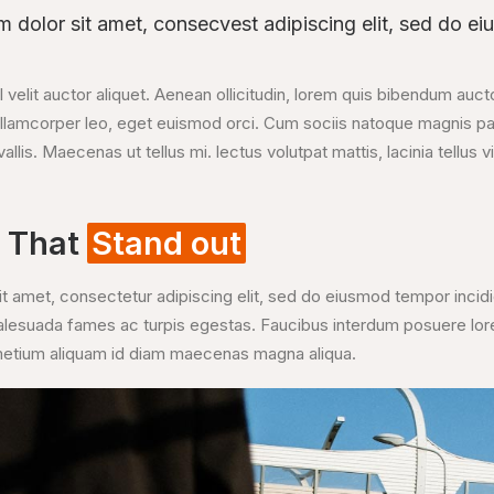
 dolor sit amet, consecvest adipiscing elit, sed do ei
l velit auctor aliquet. Aenean ollicitudin, lorem quis bibendum auct
ut ullamcorper leo, eget euismod orci. Cum sociis natoque magnis pa
vallis. Maecenas ut tellus mi. lectus volutpat mattis, lacinia tellus 
r That
Stand out
t amet, consectetur adipiscing elit, sed do eiusmod tempor incidi
malesuada fames ac turpis egestas. Faucibus interdum posuere lor
ametium aliquam id diam maecenas magna aliqua.