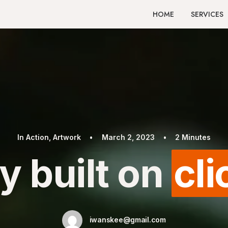
HOME
SERVICES
In
Action
,
Artwork
•
March 2, 2023
•
2 Minutes
y built on
cl
iwanskee@gmail.com